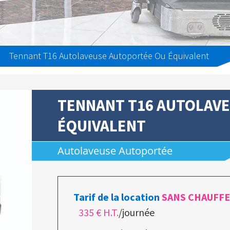
Tennant T16 Autolaveuse Autoportée Ou Équivalent
TENNANT T16 AUTOLAV
ÉQUIVALENT
Autolaveuse Autoportée
Tarif de la location
SANS CHAUFF
335 € H.T.
/journée