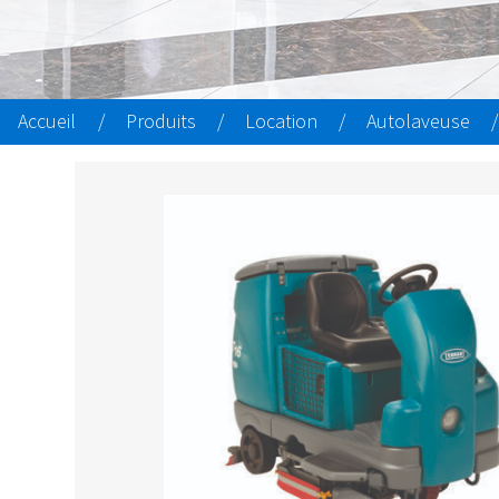
Accueil
/
Produits
/
Location
/
Autolaveuse
/