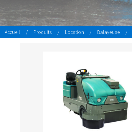
Accueil
/
Produits
/
Location
/
Balayeuse
/