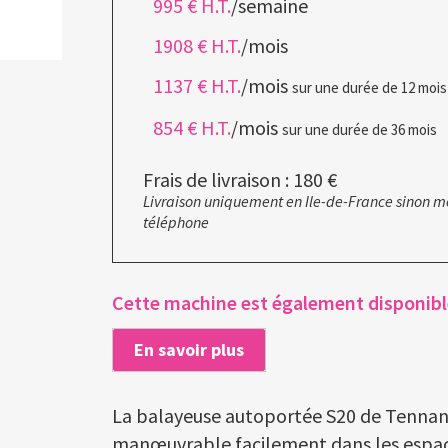
995 € H.T.
/semaine
1908 € H.T.
/mois
1137 € H.T.
/mois
sur une durée de 12 mois
854 € H.T.
/mois
sur une durée de 36 mois
Frais de livraison : 180 €
Livraison uniquement en Ile-de-France sinon m
téléphone
Cette machine est également disponible
En savoir plus
La balayeuse autoportée S20 de Tennan
manœuvrable facilement dans les espace