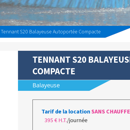
Tennant S20 Balayeuse Autoportée Compacte
TENNANT S20 BALAYEU
COMPACTE
Balayeuse
Tarif de la location
SANS CHAUFF
395 € H.T.
/journée