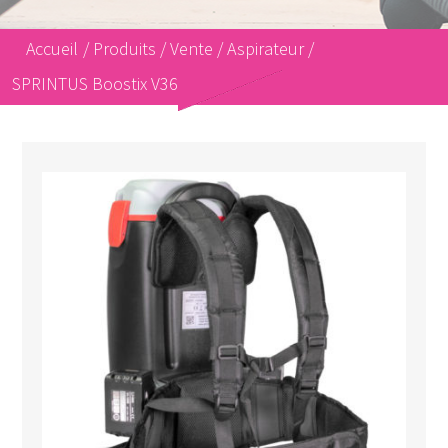
Accueil
/
Produits
/
Vente
/
Aspirateur
/
SPRINTUS Boostix V36