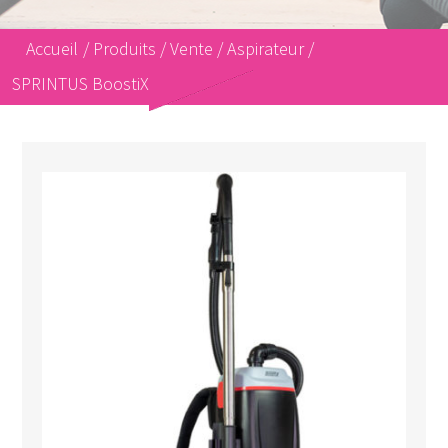
Accueil
/
Produits
/
Vente
/
Aspirateur
/
SPRINTUS BoostiX