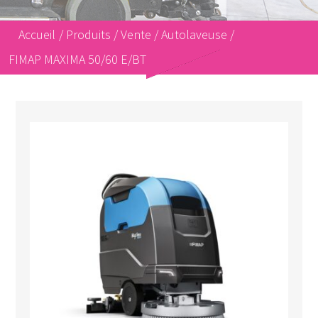
Accueil
/
Produits
/
Vente
/
Autolaveuse
/
FIMAP MAXIMA 50/60 E/BT