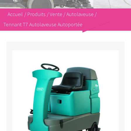
Accueil
/
Produits
/
Vente
/
Autolaveuse
/
Tennant T7 Autolaveuse Autoportée