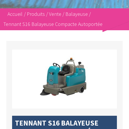
Accueil
/
Produits
/
Vente
/
Balayeuse
/
Tennant S16 Balayeuse Compacte Autoportée
TENNANT S16 BALAYEUSE