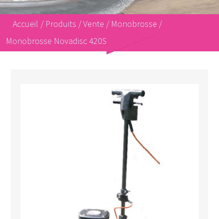
Accueil
/
Produits
/
Vente
/
Monobrosse
/
Monobrosse Novadisc 420S