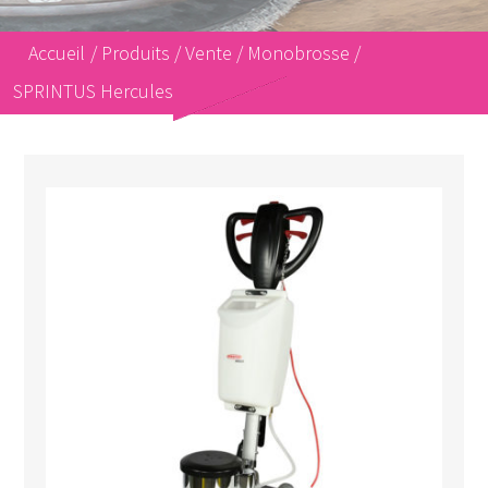
Accueil
/
Produits
/
Vente
/
Monobrosse
/
SPRINTUS Hercules