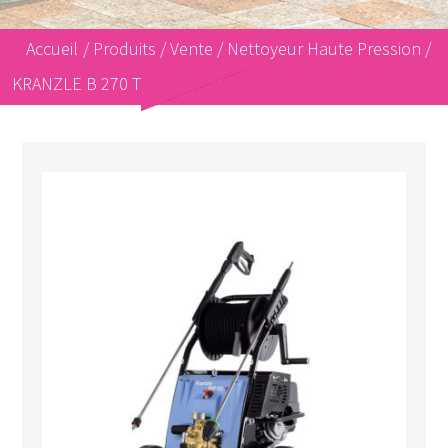
Accueil
/
Produits
/
Vente
/
Nettoyeur Haute Pression
/
KRANZLE B 270 T