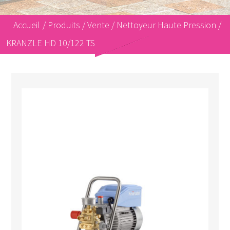
Accueil
/
Produits
/
Vente
/
Nettoyeur Haute Pression
/
KRANZLE HD 10/122 TS