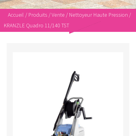
Accueil
/
Produits
/
Vente
/
Nettoyeur Haute Pression
/
KRANZLE Quadro 11/140 TST